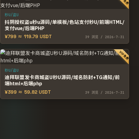
VIP免费
秒U/盗U
抖阴授权盗u秒u源码/单模板/色站支付秒U/前端HTML/
支付vue/后端PHP
¥799 ≈ 119.79 USDT
39
浏览
/ 2026-7-31
VIP免费
秒U/盗U
迪拜联盟发卡商城盗U秒U源码/域名防封+TG通知/前
端html+后端php
¥399 ≈ 59.82 USDT
39
浏览
/ 2026-7-31