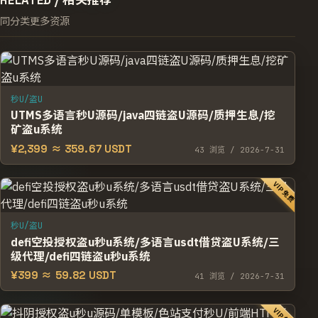
RELATED /
相关推荐
同分类更多资源
秒U/盗U
UTMS多语言秒U源码/java四链盗U源码/质押生息/挖
矿盗u系统
¥2,399 ≈ 359.67 USDT
43
浏览
/ 2026-7-31
VIP免费
秒U/盗U
defi空投授权盗u秒u系统/多语言usdt借贷盗U系统/三
级代理/defi四链盗u秒u系统
¥399 ≈ 59.82 USDT
41
浏览
/ 2026-7-31