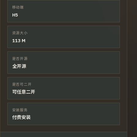
移动端
H5
资源大小
113 M
是否开源
全开源
是否可二开
可任意二开
安装服务
付费安装