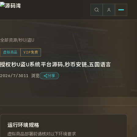
全部资源
/
秒U/盗U
虚拟商品
VIP免费
授权秒U盗U系统平台源码,秒币安链,五国语言
2026/7/30
11
浏览
分享
运行环境规格
虚拟商品部署前请核对以下环境要求