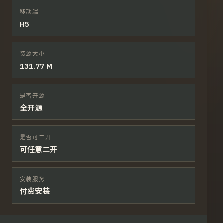
移动端
H5
资源大小
131.77 M
是否开源
全开源
是否可二开
可任意二开
安装服务
付费安装